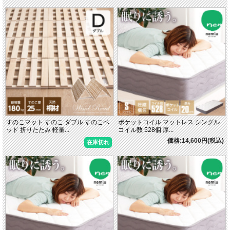
すのこマット すのこ ダブル すのこベ
ポケットコイル マットレス シングル
ッド 折りたたみ 軽量...
コイル数 528個 厚...
価格:14,600円(税込)
在庫切れ