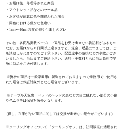
・お届け後、修理等された商品
・アウトレット品などのセール品
・お客様が故意に色を間違われた場合
・同色における僅かな色違い
・1mm〜10mm程度の扉や引出しのズレ
その他 各商品掲載ページにご返品をお受け出来ない旨記載があるもの
なお、お届けから８日間以上過ぎますと、返金、返品につましては、ご
相談致しかねますのでご了承下さい。配送途中の破損などの事故がござ
いましたら、当店までご連絡下さい。送料・手数料ともに当店負担で早
急に新品をご送付致します。
※弊社の商品は一般家庭用に製造されておりますので業務用でご使用さ
れた場合は保証対象外となる場合がございます。
※テーブル天板裏・ベッドのヘッドの裏などの目に触れない部分の小傷
や色ムラ等は保証対象外となります。
(但し、在庫がない商品に関しては交換が出来ない場合がございます)
※クーリングオフについて 「クーリングオフ」は、訪問販売に適用され