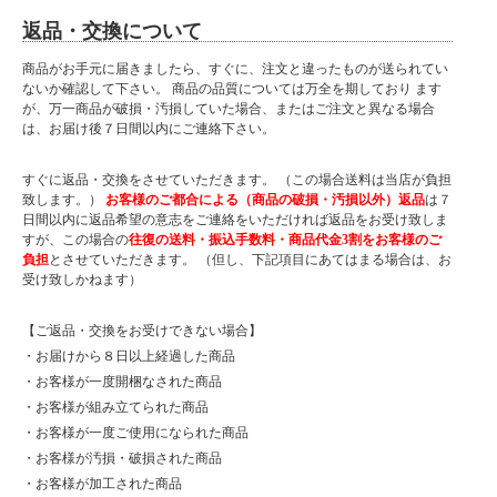
返品・交換について
商品がお手元に届きましたら、すぐに、注文と違ったものが送られてい
ないか確認して下さい。 商品の品質については万全を期しており ます
が、万一商品が破損・汚損していた場合、またはご注文と異なる場合
は、お届け後７日間以内にご連絡下さい。
すぐに返品・交換をさせていただきます。 （この場合送料は当店が負担
致します。）
お客様のご都合による（商品の破損・汚損以外）返品
は７
日間以内に返品希望の意志をご連絡をいただければ返品をお受け致しま
すが、この場合の
往復の送料・振込手数料・商品代金3割をお客様のご
負担
とさせていただきます。 （但し、下記項目にあてはまる場合は、お
受け致しかねます）
【ご返品・交換をお受けできない場合】
・お届けから８日以上経過した商品
・お客様が一度開梱なされた商品
・お客様が組み立てられた商品
・お客様が一度ご使用になられた商品
・お客様が汚損・破損された商品
・お客様が加工された商品