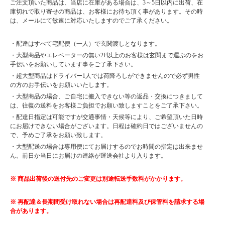
ご注文頂いた商品は、当店に在庫がある場合は、3～5日以内に出荷、在
庫切れで取り寄せの商品は、お客様にお待ち頂く事があります。その時
は、メールにて敏速に対応いたしますのでご了承ください。
・配達はすべて宅配便（一人）で玄関渡しとなります。
・大型商品やエレベーターの無い2F以上のお客様は玄関まで運ぶのをお
手伝いをお願いしています事をご了承下さい。
・超大型商品はドライバー1人では荷降ろしができませんので必ず男性
の方のお手伝いをお願いいたします。
・大型商品の場合、ご自宅に搬入できない等の返品・交換につきまして
は、往復の送料をお客様ご負担でお願い致しますことをご了承下さい。
・配達日指定は可能ですが交通事情・天候等により、ご希望頂いた日時
にお届けできない場合がございます。日程は確約日ではございませんの
で、予めご了承をお願い致します。
・大型配送の場合は専用便にてお届けするのでお時間の指定は出来ませ
ん。前日か当日にお届けの連絡が運送会社より入ります。
※ 商品出荷後の送付先のご変更は別途転送手数料がかかります。
※ 再配達＆長期間受け取れない場合は再配達料及び保管料を請求する場
合があります。