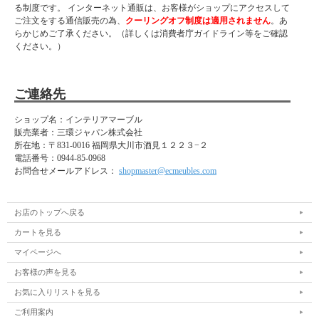
る制度です。 インターネット通販は、お客様がショップにアクセスして
ご注文をする通信販売の為、
クーリングオフ制度は適用されません
。あ
らかじめご了承ください。（詳しくは消費者庁ガイドライン等をご確認
ください。）
ご連絡先
ショップ名：インテリアマーブル
販売業者：三環ジャパン株式会社
所在地：
〒831-0016 福岡県大川市酒見１２２３−２
電話番号：
0944-85-0968
お問合せメールアドレス：
shopmaster@ecmeubles.com
お店のトップへ戻る
カートを見る
マイページへ
お客様の声を見る
お気に入りリストを見る
ご利用案内