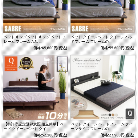
■材質
プリント化粧板
■サイズ
幅98×長さ204×高さ75（フレーム高40・37・34・31）cm
ベッド キングベッド キング ベッドフ
ベッド クイーンベッド クイーン ベッ
■カラー
レーム フレームのみ ...
ドフレーム フレームの...
ダークブラウン
価格:65,800円(税込)
価格:55,600円(税込)
■特徴
お客様組立て品
輸入品
2モーター JHSユニットタイプ（バックスライド搭載の頭と足を別々に動かせま
す）
手すり付き
4段階高さ調節機能付き
※マットレスは別売りです（リクライニングベッド専用のマットレスが必要です）
■納期表記について
当店商品はメーカー取扱商品も販売中の為、稀に在庫切れの場合もございます。
【特許庁認定登録意匠 組立簡単】ベ
ベッド クイーン ベッドフレーム クイ
ッド クイーンベッド クイ...
ーンサイズ フレームの...
価格:52,100円(税込)
価格:27,900円(税込)