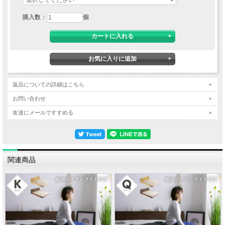
購入数：
個
返品についての詳細はこちら
お問い合わせ
友達にメールですすめる
■ 送料無料にて配達 ■
北海道・東北・沖縄・離島の方は送料がかかりますので"■送料について（一部地域
は別途送料有り）"プルダウンメニューから対象地域をお選びください。
※対象地域でお選びいただけなかった場合でも、送料を加算させていただきます。
関連商品
ご了承ください。
※離島は別途お見積りになります。
※運送会社の事情により離島・北海道の一部地域においては配達できない場合がご
ざいます。
※対象地域の送料は別途ご請求とさせていただきます。送料をご承諾されました
ら、注文確定メールにて合計金額をお知らせいたします。（注文確定メールが届い
ていない場合はご質問メールが届いていないか確認お願いします。）