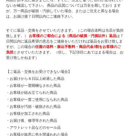
商品がお手元に届きましたら、すぐに、注文と違ったものが送られてい
ないか確認して下さい。 商品の品質については万全を期しており ます
が、万一商品が破損・汚損していた場合、またはご注文と異なる場合
は、お届け後７日間以内にご連絡下さい。
すぐに返品・交換をさせていただきます。 （この場合送料は当店が負担
致します。）
お客様のご都合による（商品の破損・汚損以外）返品
は７
日間以内に返品希望の意志をご連絡をいただければ返品をお受け致しま
すが、この場合の
往復の送料・振込手数料・商品代金3割をお客様のご
負担
とさせていただきます。 （但し、下記項目にあてはまる場合は、お
受け致しかねます）
【ご返品・交換をお受けできない場合】
・お届けから８日以上経過した商品
・お客様が一度開梱なされた商品
・お客様が組み立てられた商品
・お客様が一度ご使用になられた商品
・お客様が汚損・破損された商品
・お客様が加工された商品
・お届け後、修理等された商品
・アウトレット品などのセール品
・お客様が故意に色を間違われた場合