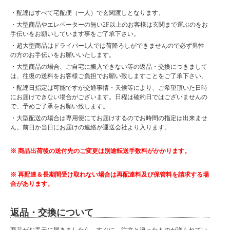
・配達はすべて宅配便（一人）で玄関渡しとなります。
・大型商品やエレベーターの無い2F以上のお客様は玄関まで運ぶのをお
手伝いをお願いしています事をご了承下さい。
・超大型商品はドライバー1人では荷降ろしができませんので必ず男性
の方のお手伝いをお願いいたします。
・大型商品の場合、ご自宅に搬入できない等の返品・交換につきまして
は、往復の送料をお客様ご負担でお願い致しますことをご了承下さい。
・配達日指定は可能ですが交通事情・天候等により、ご希望頂いた日時
にお届けできない場合がございます。日程は確約日ではございませんの
で、予めご了承をお願い致します。
・大型配送の場合は専用便にてお届けするのでお時間の指定は出来ませ
ん。前日か当日にお届けの連絡が運送会社より入ります。
※ 商品出荷後の送付先のご変更は別途転送手数料がかかります。
※ 再配達＆長期間受け取れない場合は再配達料及び保管料を請求する場
合があります。
返品・交換について