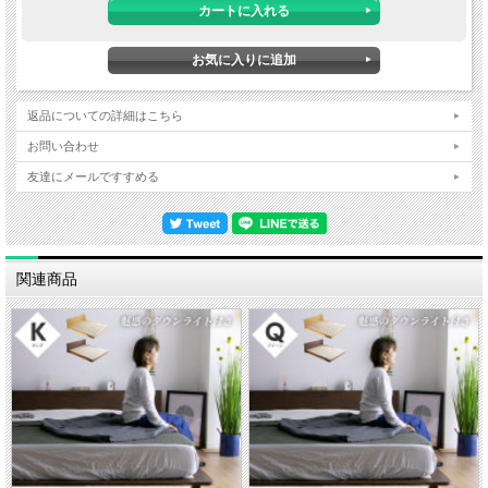
■サイズ
幅120×長さ205×高さ80cm
(床面高さ27cm)
■カラー
返品についての詳細はこちら
ナチュラル
お問い合わせ
■特徴
ヘッドボードは曲面タイプ
友達にメールですすめる
マットレスは別売り
お客様組み立て品
■納期表記について
関連商品
当店商品はメーカー取扱商品も販売中の為、稀に在庫切れの場合もございます。