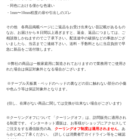
・同色における僅かな色違い
・1mm〜10mm程度の扉や引出しのズレ
その他 各商品掲載ページにご返品をお受け出来ない旨記載があるもの
なお、お届けから８日間以上過ぎますと、返金、返品につましては、ご
相談致しかねますのでご了承下さい。配送途中の破損などの事故がござ
いましたら、当店までご連絡下さい。送料・手数料ともに当店負担で早
急に新品をご送付致します。
※弊社の商品は一般家庭用に製造されておりますので業務用でご使用さ
れた場合は保証対象外となる場合がございます。
※テーブル天板裏・ベッドのヘッドの裏などの目に触れない部分の小傷
や色ムラ等は保証対象外となります。
(但し、在庫がない商品に関しては交換が出来ない場合がございます)
※クーリングオフについて 「クーリングオフ」は、訪問販売に適用され
る制度です。 インターネット通販は、お客様がショップにアクセスして
ご注文をする通信販売の為、
クーリングオフ制度は適用されません
。あ
らかじめご了承ください。（詳しくは消費者庁ガイドライン等をご確認