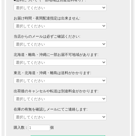
お届け時間・夜間配達指定は出来ません:
当店からのメールは必ずご確認ください:
■ 送料無料にて配達 ■
北海道・離島・沖縄に一部お届不可地域があります:
北海道・東北・沖縄・離島の方は送料がかかりますので"■送料について（一部地域
は別途送料有り）"プルダウンメニューから対象地域をお選びください。
東北・北海道・沖縄・離島は送料がかかります:
※対象地域でお選びいただけなかった場合でも、送料を加算させていただきます。
ご了承ください。
出荷後のキャンセルや転送は別途料金がかかります:
※離島は別途お見積りになります。
※運送会社の事情により離島・北海道の一部地域においては配達できない場合がご
ざいます。
※対象地域の送料は別途ご請求とさせていただきます。送料をご承諾されました
在庫の有無を確認しメールにてご連絡します:
ら、注文確定メールにて合計金額をお知らせいたします。（注文確定メールが届い
ていない場合はご質問メールが届いていないか確認お願いします。）
■材質
購入数：
個
表面材：ビーチ突板/ラッカー塗装