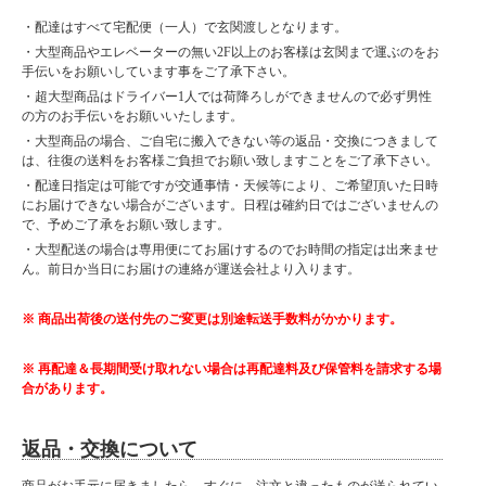
・配達はすべて宅配便（一人）で玄関渡しとなります。
・大型商品やエレベーターの無い2F以上のお客様は玄関まで運ぶのをお
手伝いをお願いしています事をご了承下さい。
・超大型商品はドライバー1人では荷降ろしができませんので必ず男性
の方のお手伝いをお願いいたします。
・大型商品の場合、ご自宅に搬入できない等の返品・交換につきまして
は、往復の送料をお客様ご負担でお願い致しますことをご了承下さい。
・配達日指定は可能ですが交通事情・天候等により、ご希望頂いた日時
にお届けできない場合がございます。日程は確約日ではございませんの
で、予めご了承をお願い致します。
・大型配送の場合は専用便にてお届けするのでお時間の指定は出来ませ
ん。前日か当日にお届けの連絡が運送会社より入ります。
※ 商品出荷後の送付先のご変更は別途転送手数料がかかります。
※ 再配達＆長期間受け取れない場合は再配達料及び保管料を請求する場
合があります。
返品・交換について