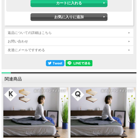
■サイズ
幅90×長さ180×高さ6cm
■特徴
三つ折パームマットレスです
※シングルサイズより長さが短くなります
返品についての詳細はこちら
お問い合わせ
■納期表記について
当店商品はメーカー取扱商品も販売中の為、稀に在庫切れの場合もございます。
友達にメールですすめる
関連商品