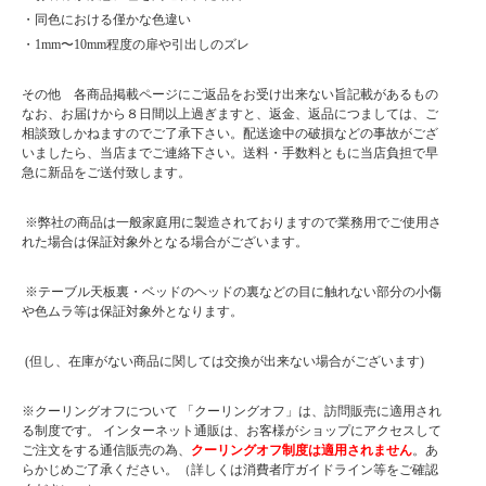
・同色における僅かな色違い
・1mm〜10mm程度の扉や引出しのズレ
その他 各商品掲載ページにご返品をお受け出来ない旨記載があるもの
なお、お届けから８日間以上過ぎますと、返金、返品につましては、ご
相談致しかねますのでご了承下さい。配送途中の破損などの事故がござ
いましたら、当店までご連絡下さい。送料・手数料ともに当店負担で早
急に新品をご送付致します。
※弊社の商品は一般家庭用に製造されておりますので業務用でご使用さ
れた場合は保証対象外となる場合がございます。
※テーブル天板裏・ベッドのヘッドの裏などの目に触れない部分の小傷
や色ムラ等は保証対象外となります。
(但し、在庫がない商品に関しては交換が出来ない場合がございます)
※クーリングオフについて 「クーリングオフ」は、訪問販売に適用され
る制度です。 インターネット通販は、お客様がショップにアクセスして
ご注文をする通信販売の為、
クーリングオフ制度は適用されません
。あ
らかじめご了承ください。（詳しくは消費者庁ガイドライン等をご確認