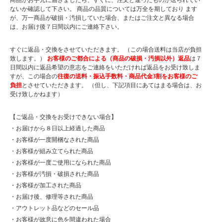
商品がお手元に届きましたら、すぐに、注文と違ったものが送られてい
ないか確認して下さい。 商品の品質については万全を期しており ます
が、万一商品が破損・汚損していた場合、またはご注文と異なる場合
は、お届け後７日間以内にご連絡下さい。
すぐに返品・交換をさせていただきます。 （この場合送料は当店が負担
致します。）
お客様のご都合による（商品の破損・汚損以外）返品
は７
日間以内に返品希望の意志をご連絡をいただければ返品をお受け致しま
すが、この場合の
往復の送料・振込手数料・商品代金3割をお客様のご
負担
とさせていただきます。 （但し、下記項目にあてはまる場合は、お
受け致しかねます）
【ご返品・交換をお受けできない場合】
・お届けから８日以上経過した商品
・お客様が一度開梱なされた商品
・お客様が組み立てられた商品
・お客様が一度ご使用になられた商品
・お客様が汚損・破損された商品
・お客様が加工された商品
・お届け後、修理等された商品
・アウトレット品などのセール品
・お客様が故意に色を間違われた場合