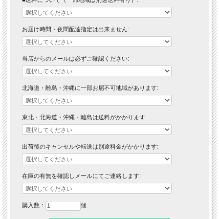
お届け時間・夜間配達指定は出来ません:
当店からのメールは必ずご確認ください:
■ 送料無料にて配達 ■
北海道・離島・沖縄に一部お届不可地域があります:
北海道・東北・沖縄・離島の方は送料がかかりますので"■送料について（一部地域
は別途送料有り）"プルダウンメニューから対象地域をお選びください。
東北・北海道・沖縄・離島は送料がかかります:
※対象地域でお選びいただけなかった場合でも、送料を加算させていただきます。
ご了承ください。
出荷後のキャンセルや転送は別途料金がかかります:
※離島は別途お見積りになります。
※運送会社の事情により離島・北海道の一部地域においては配達できない場合がご
ざいます。
※対象地域の送料は別途ご請求とさせていただきます。送料をご承諾されました
在庫の有無を確認しメールにてご連絡します:
ら、注文確定メールにて合計金額をお知らせいたします。（注文確定メールが届い
ていない場合はご質問メールが届いていないか確認お願いします。）
■材質
購入数：
個
ソフトパーム