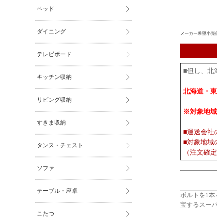
ベッド
ダイニング
メーカー希望小売
テレビボード
■但し、北
キッチン収納
北海道・東
リビング収納
※対象地域
すきま収納
■運送会社
■対象地域
タンス・チェスト
（注文確定
ソファ
テーブル・座卓
ボルトを1本
宝するスー
こたつ