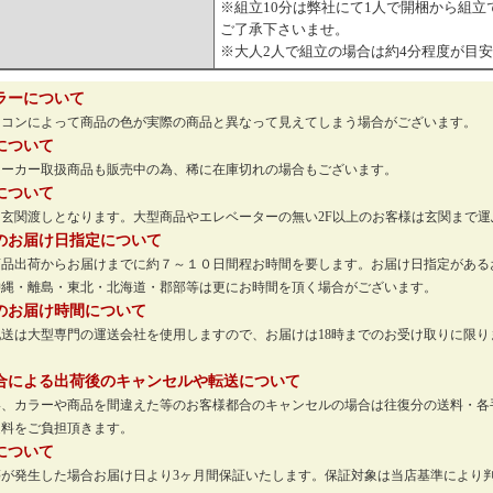
※組立10分は弊社にて1人で開梱から組
ご了承下さいませ。
※大人2人で組立の場合は約4分程度が目
ラーについて
ソコンによって商品の色が実際の商品と異なって見えてしまう場合がございます。
について
メーカー取扱商品も販売中の為、稀に在庫切れの場合もございます。
について
玄関渡しとなります。大型商品やエレベーターの無い2F以上のお客様は玄関まで
のお届け日指定について
商品出荷からお届けまでに約７～１０日間程お時間を要します。お届け日指定がある
沖縄・離島・東北・北海道・郡部等は更にお時間を頂く場合がございます。
のお届け時間について
配送は大型専門の運送会社を使用しますので、お届けは18時までのお受け取りに限
。
合による出荷後のキャンセルや転送について
い、カラーや商品を間違えた等のお客様都合のキャンセルの場合は往復分の送料・各
送料をご負担頂きます。
について
等が発生した場合お届け日より3ヶ月間保証いたします。保証対象は当店基準により