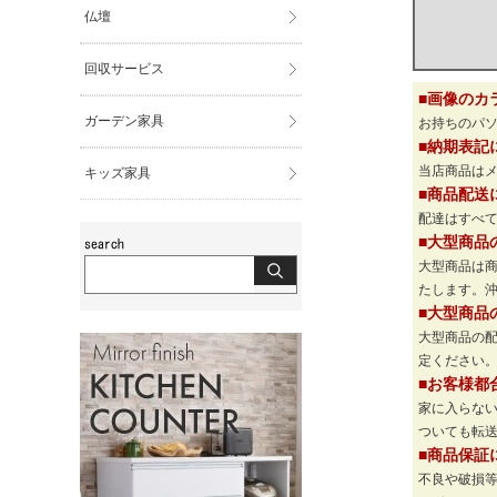
仏壇
回収サービス
■画像のカ
ガーデン家具
お持ちのパ
■納期表記
当店商品は
キッズ家具
■商品配送
配達はすべて
■大型商品
大型商品は
たします。
■大型商品
大型商品の
定ください
■お客様都
家に入らな
ついても転
■商品保証
不良や破損