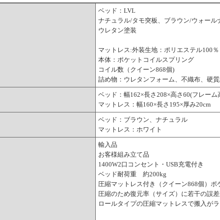
ベッド：LVL
ナチュラル/タモ突板、ブラウン/ウォール
ウレタン塗装
マットレス:外装生地：ポリエステル100％
本体：ポケットコイルスプリング
コイル数（クイーン868個)
詰め物：ウレタンフォーム、不織布、硬質
ベッド：幅162×長さ208×高さ60(フレーム高
マットレス：幅160×長さ195×厚み20cm
ベッド：ブラウン、ナチュラル
マットレス：ホワイト
輸入品
お客様組み立て品
1400W2口コンセント・USB充電付き
ベッド耐荷重 約200kg
圧縮マットレス付き（クイーン868個）ポ
圧縮のため復元率（サイズ）に若干の誤差
ロールタイプの圧縮マットレスで搬入がラ