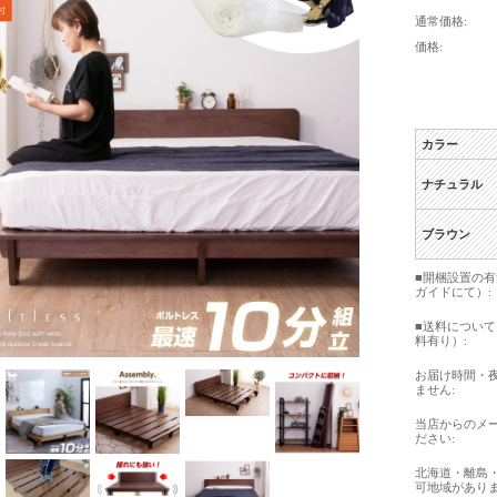
通常価格:
価格:
カラー
ナチュラル
ブラウン
■開梱設置の
ガイドにて）:
■送料につい
料有り）:
お届け時間・
ません:
当店からのメ
ださい:
北海道・離島
可地域がありま