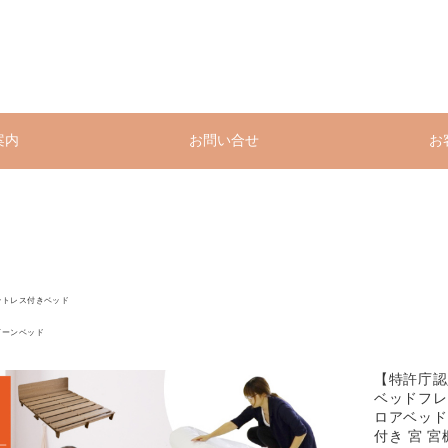
案内
お問い合せ
お
ットレス付きベッド
イーンベッド
【特許庁認
ベッドフレ
ロアベッド 
付き 宮 宮棚