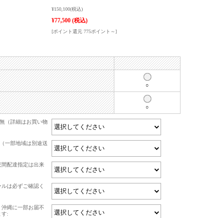
¥150,100
(税込)
¥77,500
(税込)
[ポイント還元 775ポイント～]
○
○
有無（詳細はお買い物
て（一部地域は別途送
夜間配達指定は出来
ールは必ずご確認く
・沖縄に一部お届不
す: