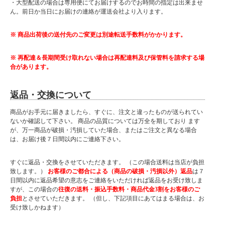
・大型配送の場合は専用便にてお届けするのでお時間の指定は出来ませ
ん。前日か当日にお届けの連絡が運送会社より入ります。
※ 商品出荷後の送付先のご変更は別途転送手数料がかかります。
※ 再配達＆長期間受け取れない場合は再配達料及び保管料を請求する場
合があります。
返品・交換について
商品がお手元に届きましたら、すぐに、注文と違ったものが送られてい
ないか確認して下さい。 商品の品質については万全を期しており ます
が、万一商品が破損・汚損していた場合、またはご注文と異なる場合
は、お届け後７日間以内にご連絡下さい。
すぐに返品・交換をさせていただきます。 （この場合送料は当店が負担
致します。）
お客様のご都合による（商品の破損・汚損以外）返品
は７
日間以内に返品希望の意志をご連絡をいただければ返品をお受け致しま
すが、この場合の
往復の送料・振込手数料・商品代金3割をお客様のご
負担
とさせていただきます。 （但し、下記項目にあてはまる場合は、お
受け致しかねます）