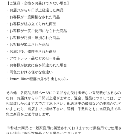
【ご返品・交換をお受けできない場合】
・お届けから８日以上経過した商品
・お客様が一度開梱なされた商品
・お客様が組み立てられた商品
・お客様が一度ご使用になられた商品
・お客様が汚損・破損された商品
・お客様が加工された商品
・お届け後、修理等された商品
・アウトレット品などのセール品
・お客様が故意に色を間違われた場合
・同色における僅かな色違い
・1mm〜10mm程度の扉や引出しのズレ
その他 各商品掲載ページにご返品をお受け出来ない旨記載があるもの
なお、お届けから８日間以上過ぎますと、返金、返品につましては、ご
相談致しかねますのでご了承下さい。配送途中の破損などの事故がござ
いましたら、当店までご連絡下さい。送料・手数料ともに当店負担で早
急に新品をご送付致します。
※弊社の商品は一般家庭用に製造されておりますので業務用でご使用さ
れた場合は保証対象外となる場合がございます。