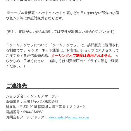
※テーブル天板裏・ベッドのヘッドの裏などの目に触れない部分の小傷
や色ムラ等は保証対象外となります。
(但し、在庫がない商品に関しては交換が出来ない場合がございます)
※クーリングオフについて 「クーリングオフ」は、訪問販売に適用され
る制度です。 インターネット通販は、お客様がショップにアクセスして
ご注文をする通信販売の為、
クーリングオフ制度は適用されません
。あ
らかじめご了承ください。（詳しくは消費者庁ガイドライン等をご確認
ください。）
ご連絡先
ショップ名：インテリアマーブル
販売業者：三環ジャパン株式会社
所在地：
〒831-0016 福岡県大川市酒見１２２３−２
電話番号：
0944-85-0968
お問合せメールアドレス：
shopmaster@ecmeubles.com