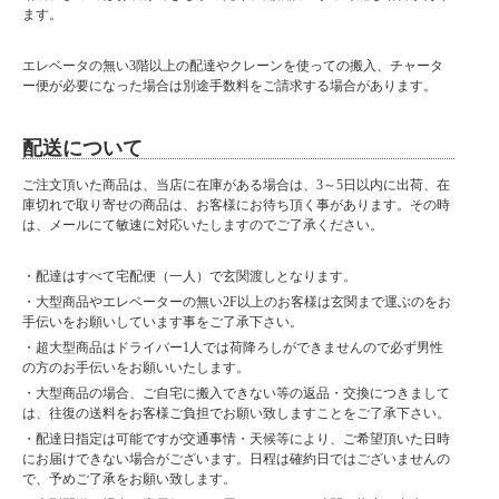
ます。
エレベータの無い3階以上の配達やクレーンを使っての搬入、チャータ
ー便が必要になった場合は別途手数料をご請求する場合があります。
配送について
ご注文頂いた商品は、当店に在庫がある場合は、3～5日以内に出荷、在
庫切れで取り寄せの商品は、お客様にお待ち頂く事があります。その時
は、メールにて敏速に対応いたしますのでご了承ください。
・配達はすべて宅配便（一人）で玄関渡しとなります。
・大型商品やエレベーターの無い2F以上のお客様は玄関まで運ぶのをお
手伝いをお願いしています事をご了承下さい。
・超大型商品はドライバー1人では荷降ろしができませんので必ず男性
の方のお手伝いをお願いいたします。
・大型商品の場合、ご自宅に搬入できない等の返品・交換につきまして
は、往復の送料をお客様ご負担でお願い致しますことをご了承下さい。
・配達日指定は可能ですが交通事情・天候等により、ご希望頂いた日時
にお届けできない場合がございます。日程は確約日ではございませんの
で、予めご了承をお願い致します。