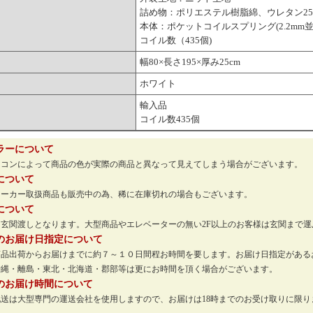
詰め物：ポリエステル樹脂綿、ウレタン2
本体：ポケットコイルスプリング(2.2mm並
コイル数（435個)
幅80×長さ195×厚み25cm
ホワイト
輸入品
コイル数435個
ラーについて
ソコンによって商品の色が実際の商品と異なって見えてしまう場合がございます。
について
メーカー取扱商品も販売中の為、稀に在庫切れの場合もございます。
について
玄関渡しとなります。大型商品やエレベーターの無い2F以上のお客様は玄関まで
のお届け日指定について
商品出荷からお届けまでに約７～１０日間程お時間を要します。お届け日指定がある
沖縄・離島・東北・北海道・郡部等は更にお時間を頂く場合がございます。
のお届け時間について
配送は大型専門の運送会社を使用しますので、お届けは18時までのお受け取りに限