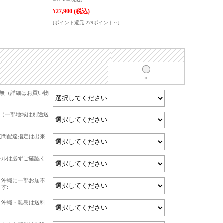
¥27,900
(税込)
[ポイント還元 279ポイント～]
○
有無（詳細はお買い物
て（一部地域は別途送
夜間配達指定は出来
ールは必ずご確認く
・沖縄に一部お届不
す:
・沖縄・離島は送料