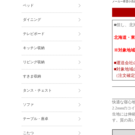
メーカー希望小売
ベッド
ダイニング
■但し、北
テレビボード
北海道・東
キッチン収納
※対象地域
リビング収納
■運送会社
■対象地域
（注文確定
すきま収納
タンス・チェスト
快適な寝心地
ソファ
2.2mmの
生地には伸
テーブル・座卓
す。質の高
こたつ