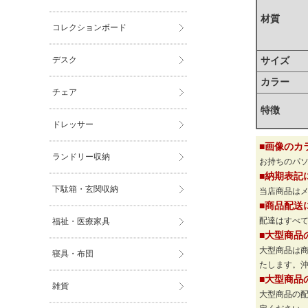
材質
コレクションボード
デスク
サイズ
カラー
チェア
特徴
ドレッサー
■画像のカ
ランドリー収納
お持ちのパ
■納期表記
下駄箱・玄関収納
当店商品は
■商品配送
配達はすべて
福祉・医療家具
■大型商品
大型商品は
寝具・布団
たします。
■大型商品
雑貨
大型商品の