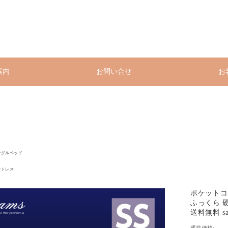
案内
お問い合せ
お
ングルベッド
ットレス
ポケットコイ
ふっくら 
送料無料 san