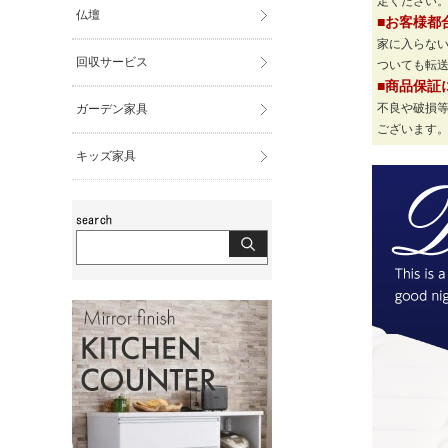
定ください
仏壇
■お客様都
家に入らな
回収サービス
ついても転
■商品保証
不良や破損
ガーデン家具
ございます
キッズ家具