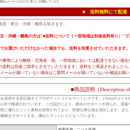
価格はメーカーカタログに基づいて掲載しています。
■ 送料無料にて配達
海道・東北・沖縄・離島を除きます。
北・沖縄・離島の方は"■送料について（一部地域は別途送料有り）"
でお選びいただけなかった場合でも、送料を加算させていただきます。
の事情により離島・北海道・他、一部地域においては配達できない場合
の送料は別途ご請求とさせていただきます。送料をご承諾されましたら
メールが届いていない場合はご質問メールが届いていないか確認お願い
■商品説明（Description of
を提供する非圧縮タイプのポケットコイルマットレスです。2.0mmのコイ
コイル径で構成されています。この設計により、硬めのサポートが得られ、寝
縮性に優れたニット素材が採用されており、快適な寝心地を演出します。また
い睡眠をサポートする、優れたマットレスとなっています。
外装生地：ニット生地