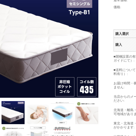
通常価格:
価格:
購入選択
購入
■開梱設置の
ガイドにて）:
■送料につい
料有り）:
お届け時間・
ません:
当店からのメ
ださい:
北海道・離島
可地域がありま
東北・北海道
がかかります: