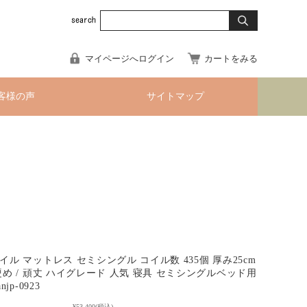
マイページへログイン
カートをみる
客様の声
サイトマップ
ル マットレス セミシングル コイル数 435個 厚み25cm
硬め / 頑丈 ハイグレード 人気 寝具 セミシングルベッド用
jp-0923
¥53,400
(税込)