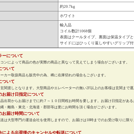
約20.7kg
ホワイト
輸入品
コイル数計1068個
表面はクールタイプ、裏面は保温タイプと
サイドにはひっくり返しやすいグリップ付
ラーについて
ソコンによって商品の色が実際の商品と異なって見えてしまう場合がございます。
について
メーカー取扱商品も販売中の為、稀に在庫切れの場合もございます。
について
玄関渡しとなります。大型商品やエレベーターの無い2F以上のお客様は玄関まで
のお届け日指定について
商品出荷からお届けまでに約７～１０日間程お時間を要します。お届け日指定がある
沖縄・離島・東北・北海道・郡部等は更にお時間を頂く場合がございます。
のお届け時間について
配送は大型専門の運送会社を使用しますので、お届けは18時までのお受け取りに限
。
合による出荷後のキャンセルや転送について