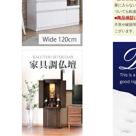
家に入らな
ついても転
■商品保証
不良や破損
ございます