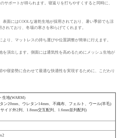
硬めのサポートが得られます。寝返りを打ちやすくすると同時に、
表面にはCOOLな速乾生地が採用されており、暑い季節でも涼
使用されており、冬場の寒さを和らげてくれます。
により、マットレスの持ち運びや位置調整が簡単に行えます。
地を演出します。側面には通気性を高めるためにメッシュ生地が
節や寝姿勢に合わせて最適な快適性を実現するために、こだわり
生地(WARM)
ン20mm、ウレタン14mm、不織布、フェルト、ウール(羊毛)
サイド外2列、1.8mm交互配列、1.6mm並列配列)
x2