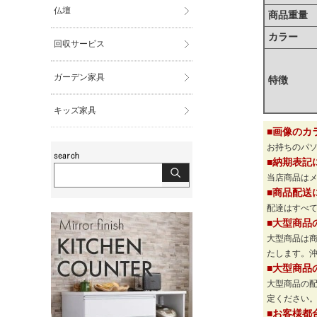
仏壇
商品重量
カラー
回収サービス
ガーデン家具
特徴
キッズ家具
■画像のカ
お持ちのパ
■納期表記
当店商品は
■商品配送
配達はすべて
■大型商品
大型商品は
たします。
■大型商品
大型商品の
定ください
■お客様都