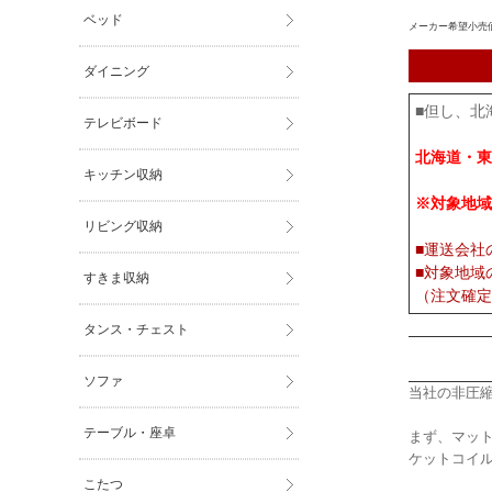
ベッド
メーカー希望小売
ダイニング
■但し、北
テレビボード
北海道・東
キッチン収納
※対象地域
リビング収納
■運送会社
■対象地域
すきま収納
（注文確定
タンス・チェスト
ソファ
当社の非圧
テーブル・座卓
まず、マット
ケットコイ
こたつ