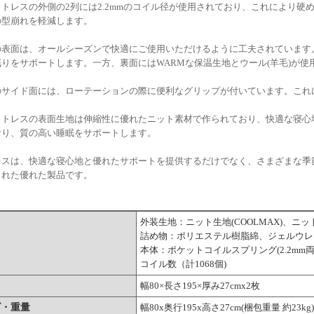
トレスの外側の2列には2.2mmのコイル径が使用されており、これにより
の型崩れを軽減します。
の表面は、オールシーズンで快適にご使用いただけるように工夫されています。
りをサポートします。一方、裏面にはWARMな保温生地とウール(羊毛)が
のサイド面には、ローテーションの際に便利なグリップが付いています。これ
ットレスの表面生地は伸縮性に優れたニット素材で作られており、快適な寝心
おり、質の高い睡眠をサポートします。
レスは、快適な寝心地と優れたサポートを提供するだけでなく、さまざまな季
された優れた製品です。
外装生地：ニット生地(COOLMAX)、ニット
詰め物：ポリエステル樹脂綿、ジェルウレタ
本体：ポケットコイルスプリング(2.2mm両
コイル数（計1068個)
幅80×長さ195×厚み27cmx2枚
ズ・重量
幅80x奥行195x高さ27cm(梱包重量 約23kg)