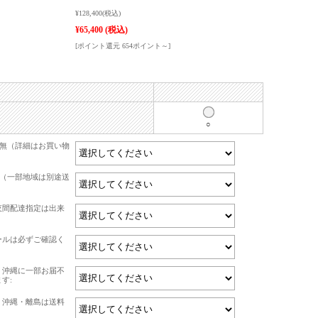
¥128,400
(税込)
¥65,400
(税込)
[ポイント還元 654ポイント～]
○
有無（詳細はお買い物
て（一部地域は別途送
夜間配達指定は出来
ールは必ずご確認く
・沖縄に一部お届不
す:
・沖縄・離島は送料