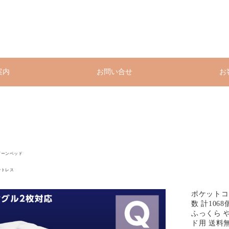
案内
お問い合せ
お
イーンベッド
ットレス
ポケットコ
数 計106
ふっくら 
ド用 送料無料 