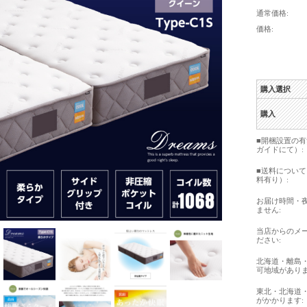
通常価格:
価格:
購入選択
購入
■開梱設置の
ガイドにて）:
■送料につい
料有り）:
お届け時間・
ません:
当店からのメ
ださい:
北海道・離島
可地域がありま
東北・北海道
がかかります: