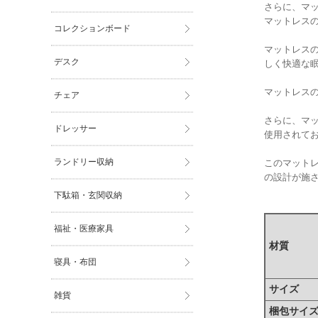
さらに、マッ
マットレス
コレクションボード
マットレス
デスク
しく快適な眠
マットレス
チェア
さらに、マ
ドレッサー
使用されて
ランドリー収納
このマット
の設計が施
下駄箱・玄関収納
福祉・医療家具
材質
寝具・布団
サイズ
雑貨
梱包サイ