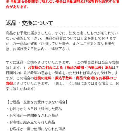
※ 再配達＆長期間受け取れない場合は再配達料及び保管料を請求する場
合があります。
返品・交換について
商品がお手元に届きましたら、すぐに、注文と違ったものが送られてい
ないか確認して下さい。 商品の品質については万全を期しており ます
が、万一商品が破損・汚損していた場合、またはご注文と異なる場合
は、お届け後７日間以内にご連絡下さい。
すぐに返品・交換をさせていただきます。 （この場合送料は当店が負担
致します。）
お客様のご都合による（商品の破損・汚損以外）返品
は７
日間以内に返品希望の意志をご連絡をいただければ返品をお受け致しま
すが、この場合の
往復の送料・振込手数料・商品代金3割をお客様のご
負担
とさせていただきます。 （但し、下記項目にあてはまる場合は、お
受け致しかねます）
【ご返品・交換をお受けできない場合】
・お届けから８日以上経過した商品
・お客様が一度開梱なされた商品
・お客様が組み立てられた商品
・お客様が一度ご使用になられた商品