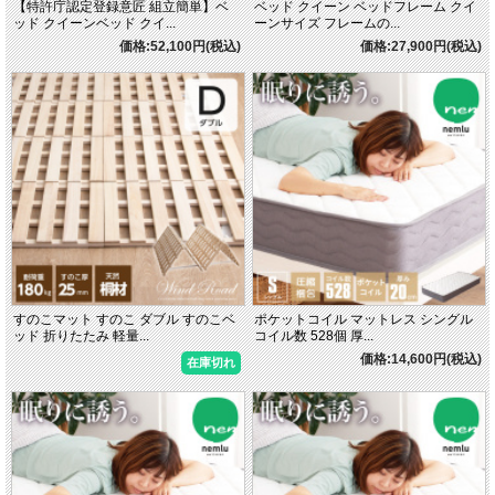
【特許庁認定登録意匠 組立簡単】ベ
ベッド クイーン ベッドフレーム クイ
ッド クイーンベッド クイ...
ーンサイズ フレームの...
価格:52,100円(税込)
価格:27,900円(税込)
すのこマット すのこ ダブル すのこベ
ポケットコイル マットレス シングル
ッド 折りたたみ 軽量...
コイル数 528個 厚...
価格:14,600円(税込)
在庫切れ