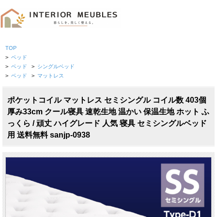
TOP
>
ベッド
>
ベッド
>
シングルベッド
>
ベッド
>
マットレス
ポケットコイル マットレス セミシングル コイル数 403個
厚み33cm クール寝具 速乾生地 温かい 保温生地 ホット ふ
っくら / 頑丈 ハイグレード 人気 寝具 セミシングルベッド
用 送料無料 sanjp-0938