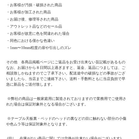
・お客様が汚損・破損された商品
・お客様が加工された商品
・お届け後、修理等された商品
・アウトレット品などのセール品
・お客様が故意に色を間違われた場合
・同色における僅かな色違い
・1mm〜10mm程度の扉や引出しのズレ
その他 各商品掲載ページにご返品をお受け出来ない旨記載があるもの
なお、お届けから８日間以上過ぎますと、返金、返品につましては、ご
相談致しかねますのでご了承下さい。配送途中の破損などの事故がござ
いましたら、当店までご連絡下さい。送料・手数料ともに当店負担で早
急に新品をご送付致します。
※弊社の商品は一般家庭用に製造されておりますので業務用でご使用さ
れた場合は保証対象外となる場合がございます。
※テーブル天板裏・ベッドのヘッドの裏などの目に触れない部分の小傷
や色ムラ等は保証対象外となります。
(但し、在庫がない商品に関しては交換が出来ない場合がございます)