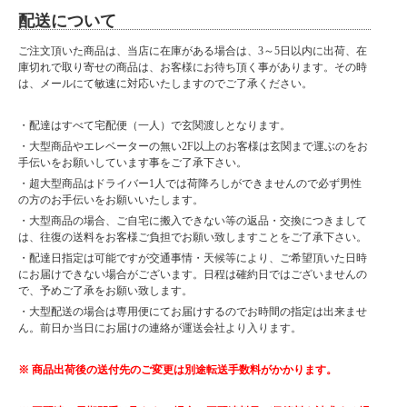
配送について
ご注文頂いた商品は、当店に在庫がある場合は、3～5日以内に出荷、在
庫切れで取り寄せの商品は、お客様にお待ち頂く事があります。その時
は、メールにて敏速に対応いたしますのでご了承ください。
・配達はすべて宅配便（一人）で玄関渡しとなります。
・大型商品やエレベーターの無い2F以上のお客様は玄関まで運ぶのをお
手伝いをお願いしています事をご了承下さい。
・超大型商品はドライバー1人では荷降ろしができませんので必ず男性
の方のお手伝いをお願いいたします。
・大型商品の場合、ご自宅に搬入できない等の返品・交換につきまして
は、往復の送料をお客様ご負担でお願い致しますことをご了承下さい。
・配達日指定は可能ですが交通事情・天候等により、ご希望頂いた日時
にお届けできない場合がございます。日程は確約日ではございませんの
で、予めご了承をお願い致します。
・大型配送の場合は専用便にてお届けするのでお時間の指定は出来ませ
ん。前日か当日にお届けの連絡が運送会社より入ります。
※ 商品出荷後の送付先のご変更は別途転送手数料がかかります。